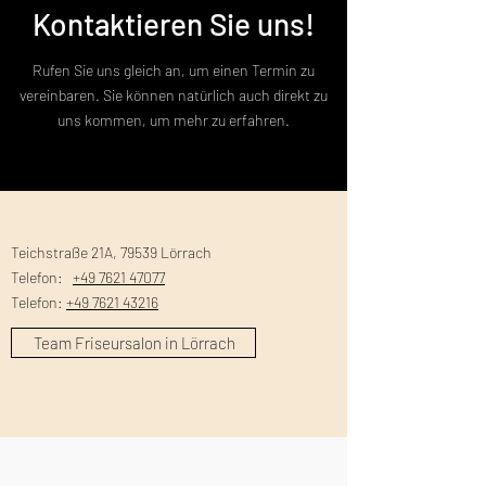
Kontaktieren Sie uns!
Rufen Sie uns gleich an, um einen Termin zu
vereinbaren. Sie können natürlich auch direkt zu
uns kommen, um mehr zu erfahren.
Teichstraße 21A, 79539 Lörrach
Telefon:
+49 7621 47077
Telefon:
+49 7621 43216
Team Friseursalon in Lörrach